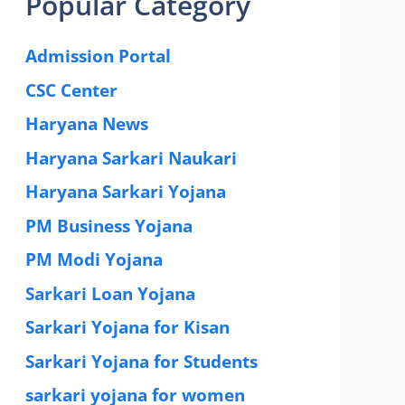
Popular Category
Admission Portal
(4)
CSC Center
(42)
Haryana News
(25)
Haryana Sarkari Naukari
(192)
Haryana Sarkari Yojana
(405)
PM Business Yojana
(12)
PM Modi Yojana
(77)
Sarkari Loan Yojana
(37)
Sarkari Yojana for Kisan
(51)
Sarkari Yojana for Students
(83)
sarkari yojana for women
(54)