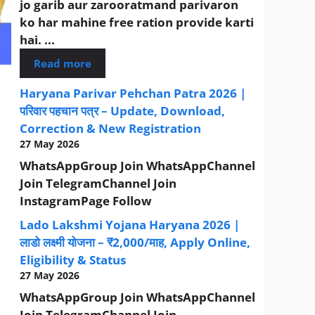
jo garib aur zarooratmand parivaron
ko har mahine free ration provide karti
hai. ...
Read more
Haryana Parivar Pehchan Patra 2026 |
परिवार पहचान पत्र – Update, Download,
Correction & New Registration
27 May 2026
WhatsAppGroup Join WhatsAppChannel
Join TelegramChannel Join
InstagramPage Follow
Lado Lakshmi Yojana Haryana 2026 |
लाडो लक्ष्मी योजना – ₹2,000/माह, Apply Online,
Eligibility & Status
27 May 2026
WhatsAppGroup Join WhatsAppChannel
Join TelegramChannel Join