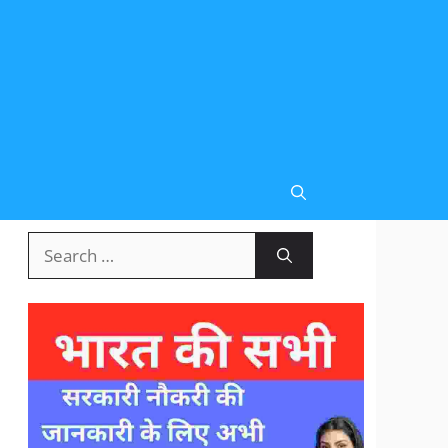
Search
for: