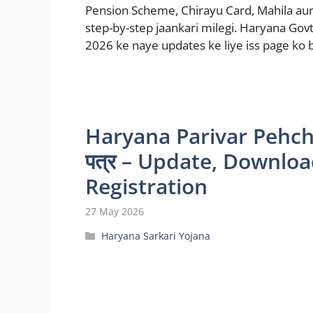
Pension Scheme, Chirayu Card, Mahila aur
step-by-step jaankari milegi. Haryana Go
2026 ke naye updates ke liye iss page ko
Haryana Parivar Pehcha
पत्र – Update, Downlo
Registration
27 May 2026
Categories
Haryana Sarkari Yojana