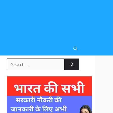
Search
for: