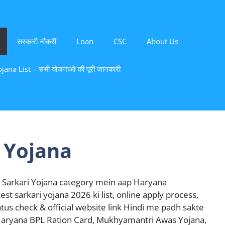
सरकारी नौकरी
Loan
CSC
About Us
ana List – सभी योजनाओं की पूरी जानकारी
 Yojana
Sarkari Yojana category mein aap Haryana
st sarkari yojana 2026 ki list, online apply process,
status check & official website link Hindi me padh sakte
Haryana BPL Ration Card, Mukhyamantri Awas Yojana,