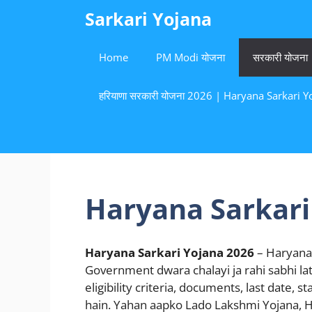
Skip
Sarkari Yojana
to
content
Home
PM Modi योजना
सरकारी योजना
हरियाणा सरकारी योजना 2026 | Haryana Sarkari Yoj
Haryana Sarkari
Haryana Sarkari Yojana 2026
– Haryana 
Government dwara chalayi ja rahi sabhi late
eligibility criteria, documents, last date, 
hain. Yahan aapko Lado Lakshmi Yojana, 