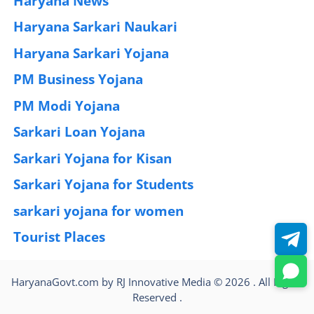
Haryana News
(25)
Haryana Sarkari Naukari
(192)
Haryana Sarkari Yojana
(405)
PM Business Yojana
(12)
PM Modi Yojana
(77)
Sarkari Loan Yojana
(37)
Sarkari Yojana for Kisan
(51)
Sarkari Yojana for Students
(83)
sarkari yojana for women
(54)
Tourist Places
(2)
HaryanaGovt.com by RJ Innovative Media © 2026 . All Rights
Reserved .