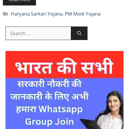
Categories
Haryana Sarkari Yojana
,
PM Modi Yojana
Search
for: