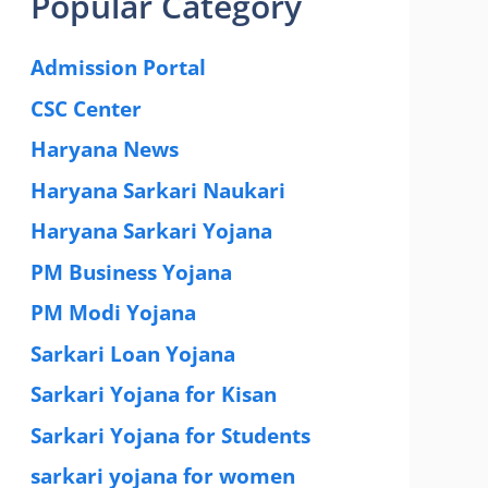
Popular Category
Admission Portal
(4)
CSC Center
(42)
Haryana News
(25)
Haryana Sarkari Naukari
(192)
Haryana Sarkari Yojana
(405)
PM Business Yojana
(12)
PM Modi Yojana
(77)
Sarkari Loan Yojana
(37)
Sarkari Yojana for Kisan
(51)
Sarkari Yojana for Students
(83)
sarkari yojana for women
(54)