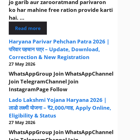
jo garib aur zarooratmand parivaron
ko har mahine free ration provide karti
hai. ...
Read more
Haryana Parivar Pehchan Patra 2026 |
परिवार पहचान पत्र – Update, Download,
Correction & New Registration
27 May 2026
WhatsAppGroup Join WhatsAppChannel
Join TelegramChannel Join
InstagramPage Follow
Lado Lakshmi Yojana Haryana 2026 |
लाडो लक्ष्मी योजना – ₹2,000/माह, Apply Online,
Eligibility & Status
27 May 2026
WhatsAppGroup Join WhatsAppChannel
Join TelegramChannel Join