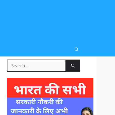
Search
for: