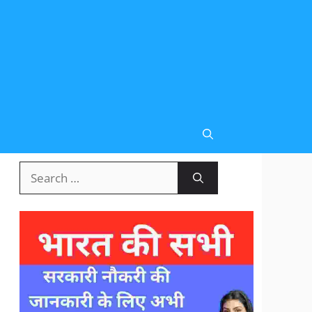
Search
for: