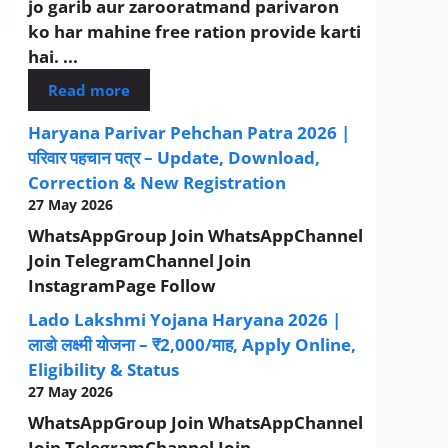
jo garib aur zarooratmand parivaron
ko har mahine free ration provide karti
hai. ...
Read more
Haryana Parivar Pehchan Patra 2026 |
परिवार पहचान पत्र – Update, Download,
Correction & New Registration
27 May 2026
WhatsAppGroup Join WhatsAppChannel
Join TelegramChannel Join
InstagramPage Follow
Lado Lakshmi Yojana Haryana 2026 |
लाडो लक्ष्मी योजना – ₹2,000/माह, Apply Online,
Eligibility & Status
27 May 2026
WhatsAppGroup Join WhatsAppChannel
Join TelegramChannel Join