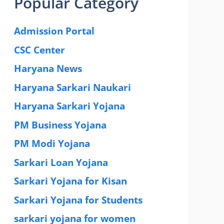
Popular Category
Admission Portal
(4)
CSC Center
(42)
Haryana News
(25)
Haryana Sarkari Naukari
(192)
Haryana Sarkari Yojana
(405)
PM Business Yojana
(12)
PM Modi Yojana
(77)
Sarkari Loan Yojana
(37)
Sarkari Yojana for Kisan
(51)
Sarkari Yojana for Students
(83)
sarkari yojana for women
(54)