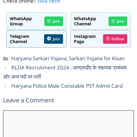
Check online:-
click here
WhatsApp
WhatsApp
Join
Join
Group
Channel
Telegram
Instagram
Join
Follow
Channel
Page
Categories
Haryana Sarkari Yojana
,
Sarkari Yojana for Kisan
RLDA Recruitment 2024 : आरएलडीए के सहायक प्रबंधक
और अन्य पदों पर भर्ती
Haryana Police Male Constable PST Admit Card
Leave a Comment
Comment