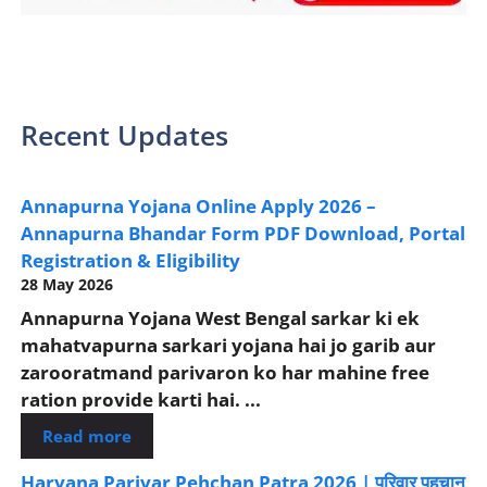
sarkari yojana 2024 pm modi Yojana
Recent Updates
Annapurna Yojana Online Apply 2026 –
Annapurna Bhandar Form PDF Download, Portal
Registration & Eligibility
28 May 2026
Annapurna Yojana West Bengal sarkar ki ek
mahatvapurna sarkari yojana hai jo garib aur
zarooratmand parivaron ko har mahine free
ration provide karti hai. ...
Read more
Haryana Parivar Pehchan Patra 2026 | परिवार पहचान