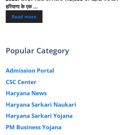
हरियाणा के एक ...
Read more
Popular Category
Admission Portal
(4)
CSC Center
(42)
Haryana News
(25)
Haryana Sarkari Naukari
(192)
Haryana Sarkari Yojana
(405)
PM Business Yojana
(12)