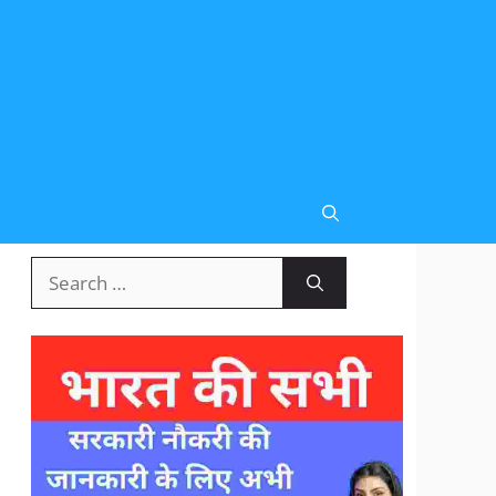
Search
for: