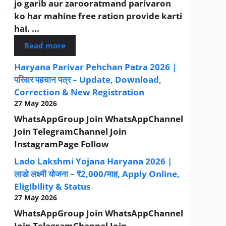
jo garib aur zarooratmand parivaron
ko har mahine free ration provide karti
hai. ...
Read more
Haryana Parivar Pehchan Patra 2026 |
परिवार पहचान पत्र – Update, Download,
Correction & New Registration
27 May 2026
WhatsAppGroup Join WhatsAppChannel
Join TelegramChannel Join
InstagramPage Follow
Lado Lakshmi Yojana Haryana 2026 |
लाडो लक्ष्मी योजना – ₹2,000/माह, Apply Online,
Eligibility & Status
27 May 2026
WhatsAppGroup Join WhatsAppChannel
Join TelegramChannel Join