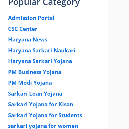
Popular Category
Admission Portal
(4)
CSC Center
(42)
Haryana News
(25)
Haryana Sarkari Naukari
(192)
Haryana Sarkari Yojana
(405)
PM Business Yojana
(12)
PM Modi Yojana
(77)
Sarkari Loan Yojana
(37)
Sarkari Yojana for Kisan
(51)
Sarkari Yojana for Students
(83)
sarkari yojana for women
(54)