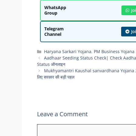
WhatsApp
Jo
Group
Telegram
Jo
Channel
Categories
Haryana Sarkari Yojana
,
PM Business Yojana
Aadhaar Seeding Status Check| Check Aadhaar &
Status ऑनलाइन
Mukhyamantri Kaushal sanvardhana Yojana 2024: मुख्
लिए सरकार की बड़ी पहल
Leave a Comment
Comment