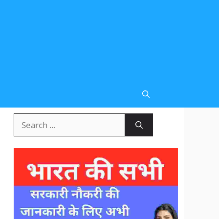
Search
for: