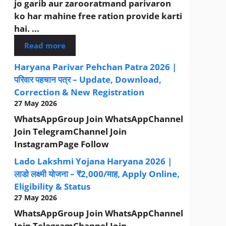
jo garib aur zarooratmand parivaron
ko har mahine free ration provide karti
hai. ...
Read more
Haryana Parivar Pehchan Patra 2026 |
परिवार पहचान पत्र – Update, Download,
Correction & New Registration
27 May 2026
WhatsAppGroup Join WhatsAppChannel
Join TelegramChannel Join
InstagramPage Follow
Lado Lakshmi Yojana Haryana 2026 |
लाडो लक्ष्मी योजना – ₹2,000/माह, Apply Online,
Eligibility & Status
27 May 2026
WhatsAppGroup Join WhatsAppChannel
Join TelegramChannel Join