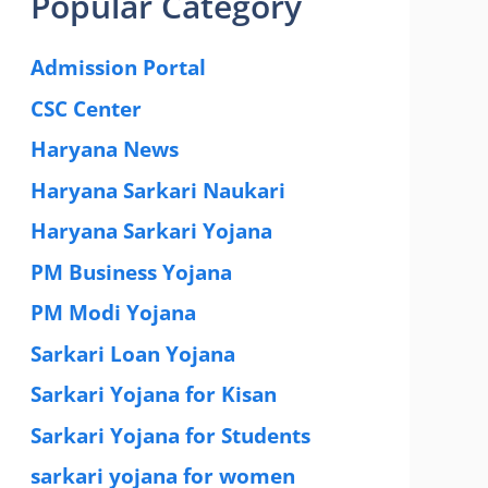
Popular Category
Admission Portal
(4)
CSC Center
(42)
Haryana News
(25)
Haryana Sarkari Naukari
(192)
Haryana Sarkari Yojana
(405)
PM Business Yojana
(12)
PM Modi Yojana
(77)
Sarkari Loan Yojana
(37)
Sarkari Yojana for Kisan
(51)
Sarkari Yojana for Students
(83)
sarkari yojana for women
(54)