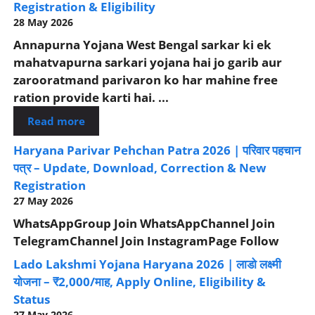
Registration & Eligibility
28 May 2026
Annapurna Yojana West Bengal sarkar ki ek
mahatvapurna sarkari yojana hai jo garib aur
zarooratmand parivaron ko har mahine free
ration provide karti hai. ...
Read more
Haryana Parivar Pehchan Patra 2026 | परिवार पहचान
पत्र – Update, Download, Correction & New
Registration
27 May 2026
WhatsAppGroup Join WhatsAppChannel Join
TelegramChannel Join InstagramPage Follow
Lado Lakshmi Yojana Haryana 2026 | लाडो लक्ष्मी
योजना – ₹2,000/माह, Apply Online, Eligibility &
Status
27 May 2026