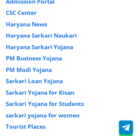
Admission Portal
(4)
CSC Center
(42)
Haryana News
(25)
Haryana Sarkari Naukari
(192)
Haryana Sarkari Yojana
(405)
PM Business Yojana
(12)
PM Modi Yojana
(77)
Sarkari Loan Yojana
(37)
Sarkari Yojana for Kisan
(51)
Sarkari Yojana for Students
(83)
sarkari yojana for women
(54)
Tourist Places
(2)