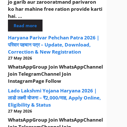
jo garib aur zarooratmand parivaron
ko har mahine free ration provide karti
hai. ...
Read more
Haryana Parivar Pehchan Patra 2026 |
परिवार पहचान पत्र – Update, Download,
Correction & New Registration
27 May 2026
WhatsAppGroup Join WhatsAppChannel
Join TelegramChannel Join
InstagramPage Follow
Lado Lakshmi Yojana Haryana 2026 |
लाडो लक्ष्मी योजना – ₹2,000/माह, Apply Online,
Eligibility & Status
27 May 2026
WhatsAppGroup Join WhatsAppChannel
Join TelegramChannel Join