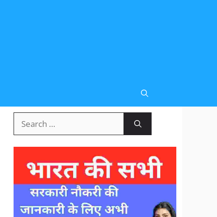
Search
for: