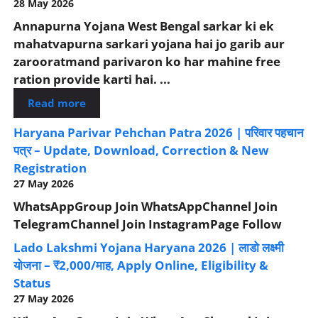
28 May 2026
Annapurna Yojana West Bengal sarkar ki ek
mahatvapurna sarkari yojana hai jo garib aur
zarooratmand parivaron ko har mahine free
ration provide karti hai. ...
Read more
Haryana Parivar Pehchan Patra 2026 | परिवार पहचान
पत्र – Update, Download, Correction & New
Registration
27 May 2026
WhatsAppGroup Join WhatsAppChannel Join
TelegramChannel Join InstagramPage Follow
Lado Lakshmi Yojana Haryana 2026 | लाडो लक्ष्मी
योजना – ₹2,000/माह, Apply Online, Eligibility &
Status
27 May 2026