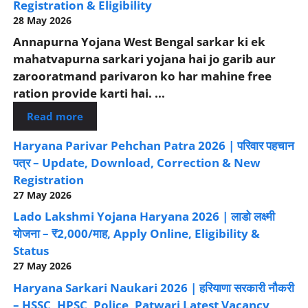
Registration & Eligibility
28 May 2026
Annapurna Yojana West Bengal sarkar ki ek
mahatvapurna sarkari yojana hai jo garib aur
zarooratmand parivaron ko har mahine free
ration provide karti hai. ...
Read more
Haryana Parivar Pehchan Patra 2026 | परिवार पहचान
पत्र – Update, Download, Correction & New
Registration
27 May 2026
Lado Lakshmi Yojana Haryana 2026 | लाडो लक्ष्मी
योजना – ₹2,000/माह, Apply Online, Eligibility &
Status
27 May 2026
Haryana Sarkari Naukari 2026 | हरियाणा सरकारी नौकरी
– HSSC, HPSC, Police, Patwari Latest Vacancy