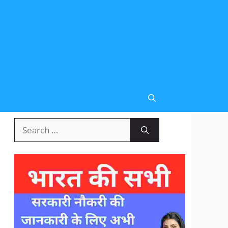
Search
for: