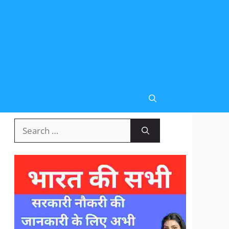
Search
for: