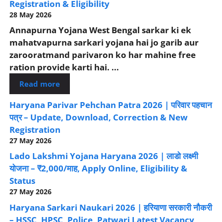
Registration & Eligibility
28 May 2026
Annapurna Yojana West Bengal sarkar ki ek
mahatvapurna sarkari yojana hai jo garib aur
zarooratmand parivaron ko har mahine free
ration provide karti hai. ...
Read more
Haryana Parivar Pehchan Patra 2026 | परिवार पहचान
पत्र – Update, Download, Correction & New
Registration
27 May 2026
Lado Lakshmi Yojana Haryana 2026 | लाडो लक्ष्मी
योजना – ₹2,000/माह, Apply Online, Eligibility &
Status
27 May 2026
Haryana Sarkari Naukari 2026 | हरियाणा सरकारी नौकरी
– HSSC, HPSC, Police, Patwari Latest Vacancy