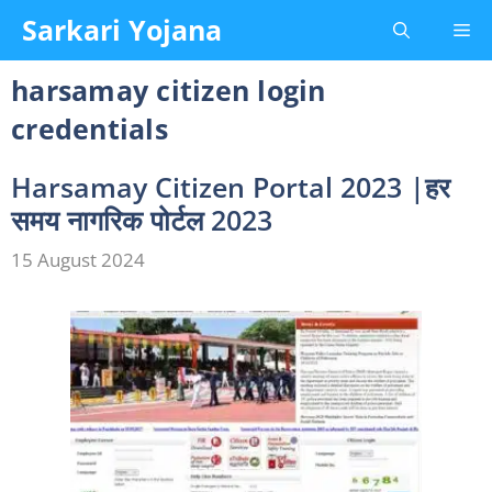
Skip
Sarkari Yojana
Me
to
content
harsamay citizen login
credentials
Harsamay Citizen Portal 2023 |हर
समय नागरिक पोर्टल 2023
15 August 2024