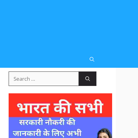
Search
for: