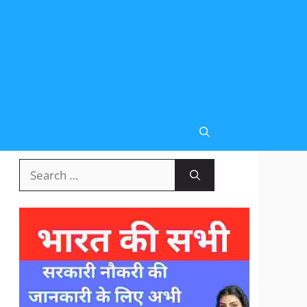
Search
for: