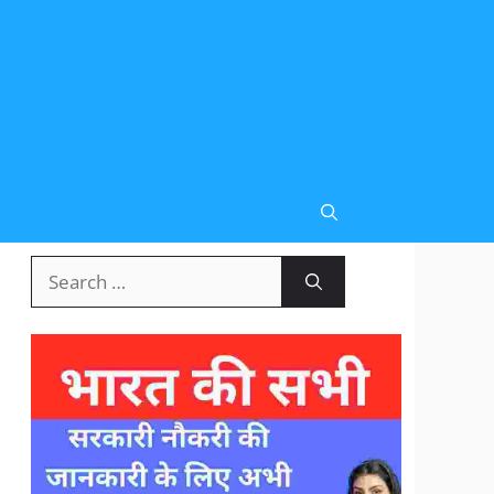
Search
for: