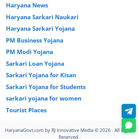
Haryana News
(25)
Haryana Sarkari Naukari
(192)
Haryana Sarkari Yojana
(405)
PM Business Yojana
(12)
PM Modi Yojana
(77)
Sarkari Loan Yojana
(37)
Sarkari Yojana for Kisan
(51)
Sarkari Yojana for Students
(83)
sarkari yojana for women
(54)
Tourist Places
(2)
HaryanaGovt.com by RJ Innovative Media © 2026 . All Rights
Reserved .