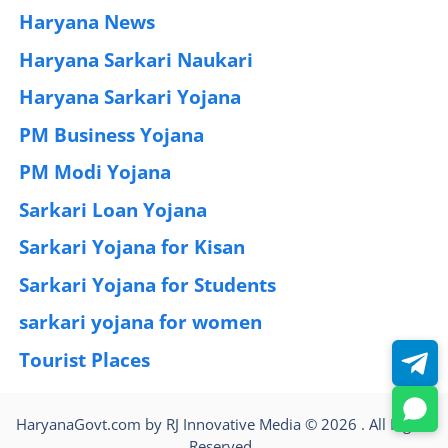
Haryana News
(25)
Haryana Sarkari Naukari
(192)
Haryana Sarkari Yojana
(405)
PM Business Yojana
(12)
PM Modi Yojana
(77)
Sarkari Loan Yojana
(37)
Sarkari Yojana for Kisan
(51)
Sarkari Yojana for Students
(83)
sarkari yojana for women
(54)
Tourist Places
(2)
HaryanaGovt.com by RJ Innovative Media © 2026 . All Rights
Reserved .