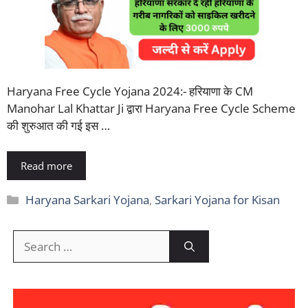
Haryana Free Cycle Yojana 2024:- हरियाणा के CM
Manohar Lal Khattar Ji द्वारा Haryana Free Cycle Scheme
की शुरुआत की गई इस …
Read more
Categories
Haryana Sarkari Yojana
,
Sarkari Yojana for Kisan
Search
for: