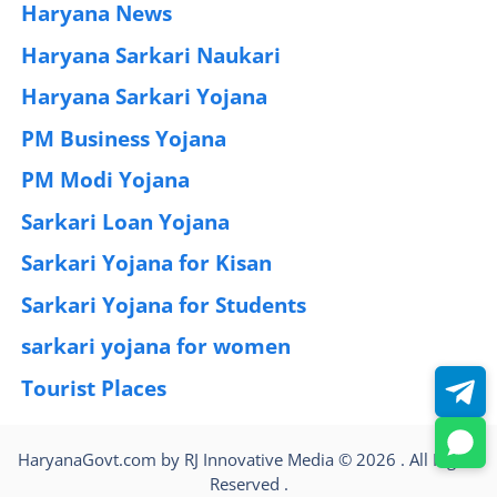
Haryana News
(25)
Haryana Sarkari Naukari
(192)
Haryana Sarkari Yojana
(405)
PM Business Yojana
(12)
PM Modi Yojana
(77)
Sarkari Loan Yojana
(37)
Sarkari Yojana for Kisan
(51)
Sarkari Yojana for Students
(83)
sarkari yojana for women
(54)
Tourist Places
(2)
HaryanaGovt.com by RJ Innovative Media © 2026 . All Rights
Reserved .