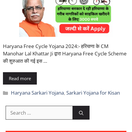
Haryana Free Cycle Yojana 2024:- हरियाणा के CM
Manohar Lal Khattar Ji द्वारा Haryana Free Cycle Scheme
की शुरुआत की गई इस …
Read more
Categories
Haryana Sarkari Yojana
,
Sarkari Yojana for Kisan
Search
for: