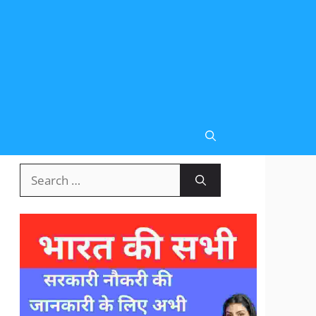
Search
for: