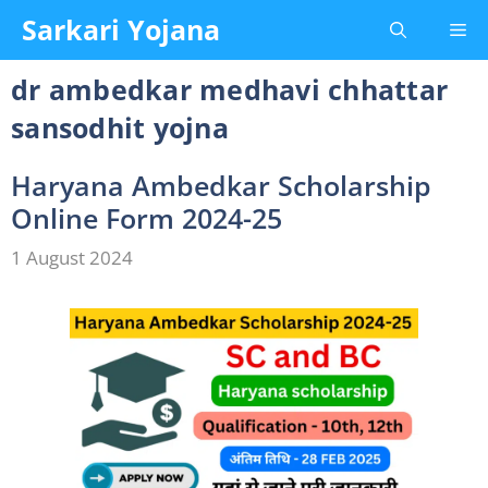
Skip
Sarkari Yojana
Me
to
content
dr ambedkar medhavi chhattar
sansodhit yojna
Haryana Ambedkar Scholarship
Online Form 2024-25
1 August 2024