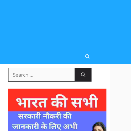
Search
for: