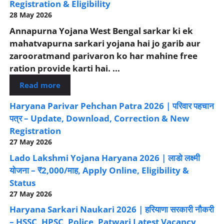
Registration & Eligibility
28 May 2026
Annapurna Yojana West Bengal sarkar ki ek
mahatvapurna sarkari yojana hai jo garib aur
zarooratmand parivaron ko har mahine free
ration provide karti hai. ...
Read more
Haryana Parivar Pehchan Patra 2026 | परिवार पहचान
पत्र – Update, Download, Correction & New
Registration
27 May 2026
Lado Lakshmi Yojana Haryana 2026 | लाडो लक्ष्मी
योजना – ₹2,000/माह, Apply Online, Eligibility &
Status
27 May 2026
Haryana Sarkari Naukari 2026 | हरियाणा सरकारी नौकरी
– HSSC, HPSC, Police, Patwari Latest Vacancy