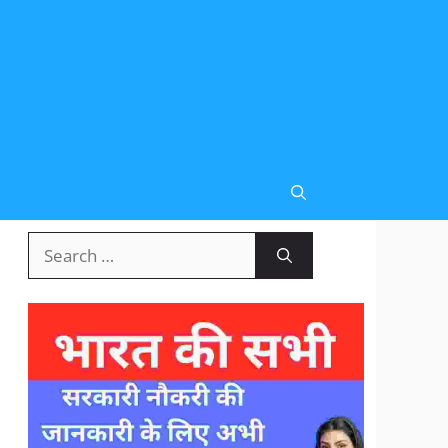
Search
for: