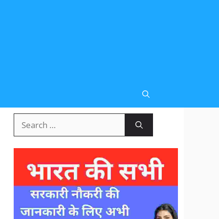
Search
for: