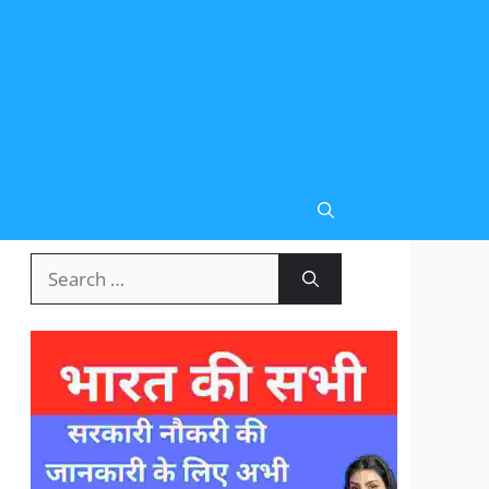
Search
for: