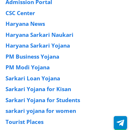
Admission Portal
(4)
CSC Center
(42)
Haryana News
(25)
Haryana Sarkari Naukari
(192)
Haryana Sarkari Yojana
(405)
PM Business Yojana
(12)
PM Modi Yojana
(77)
Sarkari Loan Yojana
(37)
Sarkari Yojana for Kisan
(51)
Sarkari Yojana for Students
(83)
sarkari yojana for women
(54)
Tourist Places
(2)