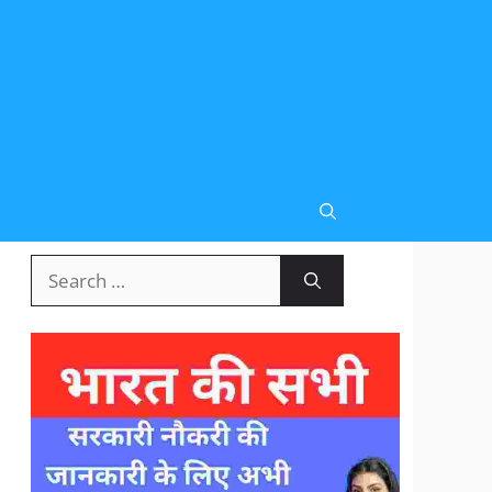
Search
for: