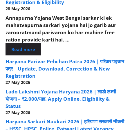
Registration & Eligibility
28 May 2026
Annapurna Yojana West Bengal sarkar ki ek
mahatvapurna sarkari yojana hai jo garib aur
zarooratmand parivaron ko har mahine free
ration provide karti hai. ...
Read more
Haryana Parivar Pehchan Patra 2026 | परिवार पहचान
पत्र – Update, Download, Correction & New
Registration
27 May 2026
Lado Lakshmi Yojana Haryana 2026 | लाडो लक्ष्मी
योजना – ₹2,000/माह, Apply Online, Eligibility &
Status
27 May 2026
Haryana Sarkari Naukari 2026 | हरियाणा सरकारी नौकरी
– HSSC, HPSC, Police, Patwari Latest Vacancy