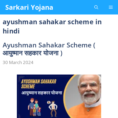
Skip
Sarkari Yojana
Me
to
content
ayushman sahakar scheme in
hindi
Ayushman Sahakar Scheme (
आयुष्मान सहकार योजना )
30 March 2024