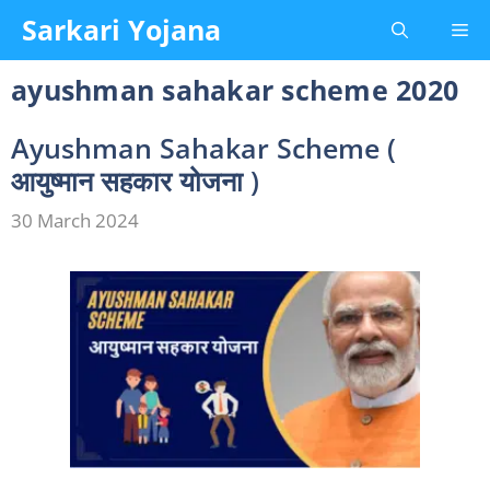
Skip
Sarkari Yojana
Me
to
content
ayushman sahakar scheme 2020
Ayushman Sahakar Scheme (
आयुष्मान सहकार योजना )
30 March 2024