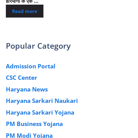
हरियाणा के एक ...
Read more
Popular Category
Admission Portal
(4)
CSC Center
(42)
Haryana News
(25)
Haryana Sarkari Naukari
(192)
Haryana Sarkari Yojana
(405)
PM Business Yojana
(12)
PM Modi Yojana
(77)