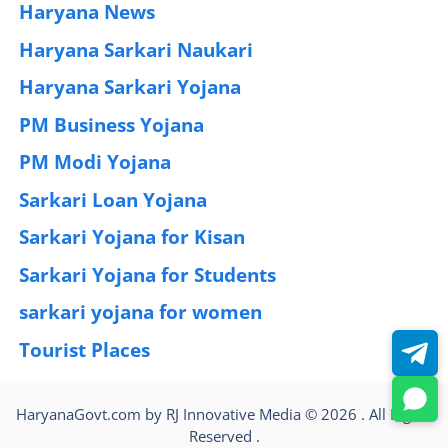
Haryana News
(25)
Haryana Sarkari Naukari
(192)
Haryana Sarkari Yojana
(405)
PM Business Yojana
(12)
PM Modi Yojana
(77)
Sarkari Loan Yojana
(37)
Sarkari Yojana for Kisan
(51)
Sarkari Yojana for Students
(83)
sarkari yojana for women
(54)
Tourist Places
(2)
HaryanaGovt.com by RJ Innovative Media © 2026 . All Rights
Reserved .