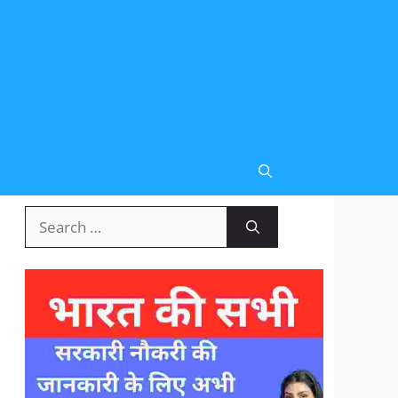
Search
for: