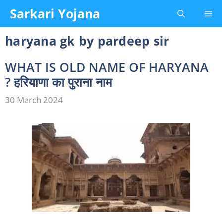
Skip
Sarkari Yojana
Me
to
content
haryana gk by pardeep sir
WHAT IS OLD NAME OF HARYANA
? हरियाणा का पुराना नाम
30 March 2024