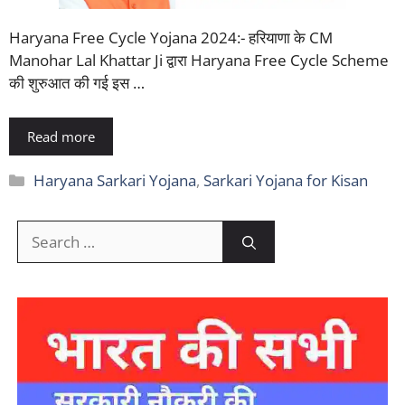
Haryana Free Cycle Yojana 2024:- हरियाणा के CM
Manohar Lal Khattar Ji द्वारा Haryana Free Cycle Scheme
की शुरुआत की गई इस …
Read more
Categories
Haryana Sarkari Yojana
,
Sarkari Yojana for Kisan
Search
for: