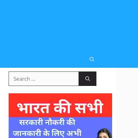
Search
for: